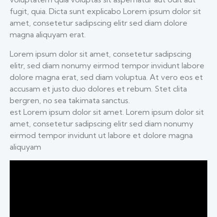
fugit, quia. Dicta sunt explicabo Lorem ipsum dolor sit
amet, consetetur sadipscing elitr sed diam dolore
magna aliquyam erat.
Lorem ipsum dolor sit amet, consetetur sadipscing
elitr, sed diam nonumy eirmod tempor invidunt labore
dolore magna erat, sed diam voluptua. At vero eos et
accusam et justo duo dolores et rebum. Stet clita
bergren, no sea takimata sanctus.
est Lorem ipsum dolor sit amet. Lorem ipsum dolor sit
amet, consetetur sadipscing elitr sed diam nonumy
eirmod tempor invidunt ut labore et dolore magna
aliquyam